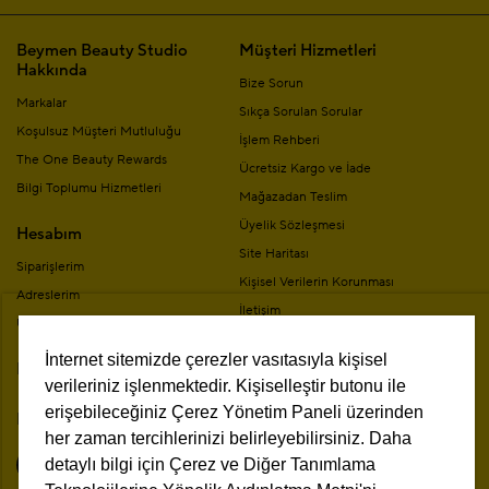
Beymen Beauty Studio
Müşteri Hizmetleri
Hakkında
Bize Sorun
Markalar
Sıkça Sorulan Sorular
Koşulsuz Müşteri Mutluluğu
İşlem Rehberi
The One Beauty Rewards
Ücretsiz Kargo ve İade
Bilgi Toplumu Hizmetleri
Mağazadan Teslim
Üyelik Sözleşmesi
Hesabım
Site Haritası
Siparişlerim
Kişisel Verilerin Korunması
Adreslerim
İletişim
Üyelik Bilgilerim
Mesafeli Satış Sözleşmesi
İnternet sitemizde çerezler vasıtasıyla kişisel
Mağazalar
Kampanya Koşulları
verileriniz işlenmektedir. Kişiselleştir butonu ile
erişebileceğiniz Çerez Yönetim Paneli üzerinden
Bizi Takip Edin
her zaman tercihlerinizi belirleyebilirsiniz. Daha
detaylı bilgi için Çerez ve Diğer Tanımlama