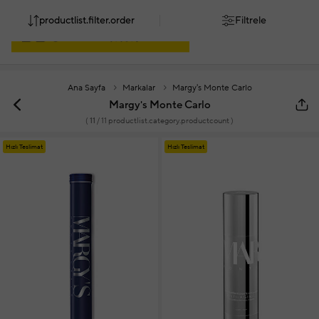
productlist.filter.order
Filtrele
Ana Sayfa
Markalar
Margy's Monte Carlo
Margy's Monte Carlo
(
11
/ 11 productlist.category.productcount )
Hızlı Teslimat
Hızlı Teslimat