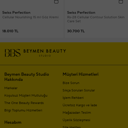
Swiss Perfection
Swiss Perfection
Rs-28 Cellular Contour Solution Skin
Cellular Nourishing 15 ml Göz Kremi
Care Set
30.700 TL
18.010 TL
Beymen Beauty Studio
Müşteri Hizmetleri
Hakkında
Bize Sorun
Markalar
Sıkça Sorulan Sorular
Koşulsuz Müşteri Mutluluğu
İşlem Rehberi
The One Beauty Rewards
Ücretsiz Kargo ve İade
Bilgi Toplumu Hizmetleri
Mağazadan Teslim
Üyelik Sözleşmesi
Hesabım
Site Haritası