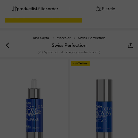
productlist.filter.order
Filtrele
Ana Sayfa
Markalar
Swiss Perfection
Swiss Perfection
(
6
/ 6 productlist.category.productcount )
Hızlı Teslimat