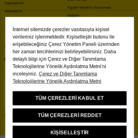
Siparişlerim
Kişisel Verilerin Korunması
Adreslerim
İletişim
Üyelik Bilgilerim
Mesafeli Satış Sözleşmesi
İnternet sitemizde çerezler vasıtasıyla kişisel
Mağazalar
Kampanya Koşulları
verileriniz işlenmektedir. Kişiselleştir butonu ile
erişebileceğiniz Çerez Yönetim Paneli üzerinden
Bizi Takip Edin
her zaman tercihlerinizi belirleyebilirsiniz. Daha
detaylı bilgi için Çerez ve Diğer Tanımlama
Teknolojilerine Yönelik Aydınlatma Metni'ni
inceleyiniz.
Çerez ve Diğer Tanımlama
Teknolojilerine Yönelik Aydınlatma Metni
Çerez Yönetim Paneli
TÜM ÇEREZLERI KABUL ET
TÜM ÇEREZLERI REDDET
TR
© 2026 Beymen Tüm Hakları Saklıdır
KIŞISELLEŞTIR