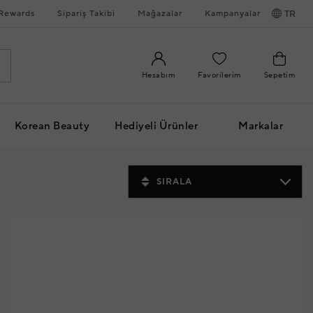
Rewards
Sipariş Takibi
Mağazalar
Kampanyalar
TR
Hesabım
Favorilerim
Sepetim
Korean Beauty
Hediyeli Ürünler
Markalar
SIRALA