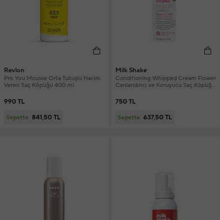
Revlon
Milk Shake
Pro You Mousse Orta Tutuşlu Hacim
Conditioning Whipped Cream Flower
Veren Saç Köpüğü 400 ml
Canlandırıcı ve Koruyucu Saç Köpüğü
50 ml
990 TL
750 TL
841,50 TL
637,50 TL
Sepette
Sepette