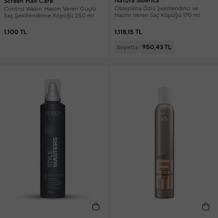
Natura Siberica
Screen Hair Care
Oblepikha Özlü Şekillendirici ve
Control Wakin' Hacim Veren Güçlü
Hacim Veren Saç Köpüğü 170 ml
Saç Şekillendirme Köpüğü 250 ml
1.118,15 TL
1.100 TL
950,43 TL
Sepette