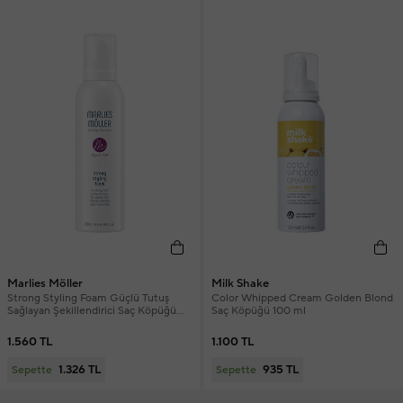
Marlies Möller
Milk Shake
Strong Styling Foam Güçlü Tutuş
Color Whipped Cream Golden Blond
Sağlayan Şekillendirici Saç Köpüğü
Saç Köpüğü 100 ml
200 ml
1.560 TL
1.100 TL
1.326 TL
935 TL
Sepette
Sepette