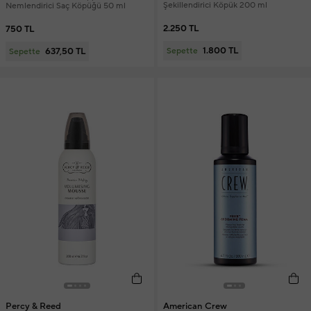
Şekillendirici Köpük 200 ml
Nemlendirici Saç Köpüğü 50 ml
2.250 TL
750 TL
1.800 TL
637,50 TL
Sepette
Sepette
Percy & Reed
American Crew