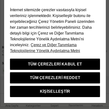
İnternet sitemizde çerezler vasıtasıyla kişisel
verileriniz işlenmektedir. Kişiselleştir butonu ile
erişebileceğiniz Çerez Yönetim Paneli üzerinden
her zaman tercihlerinizi belirleyebilirsiniz. Daha
detaylı bilgi için Çerez ve Diğer Tanımlama
Teknolojilerine Yönelik Aydınlatma Metni'ni
inceleyiniz.
Çerez ve Diğer Tanımlama
Revitalash
Reuzel
Teknolojilerine Yönelik Aydınlatma Metni
Volume Enhancing Foam Güçlendirici
Clay Matte Pomade Orta Tutucu Mat
Saç Köpüğü 55 ml
Kil Wax 95 gr + Fiber Pomade Water
Soluble Saç Şekillendirici 95 gr 2'li
Erkek Saç Bakım Seti
9.200 TL
3.780 TL
TÜM ÇEREZLERI KABUL ET
2.646 TL
Sepette
TÜM ÇEREZLERI REDDET
DAHA FAZLA ÜRÜN GÖSTER
KIŞISELLEŞTIR
Favorilerim
Ana Sayfa
Kategoriler
Sepet
Hesabım