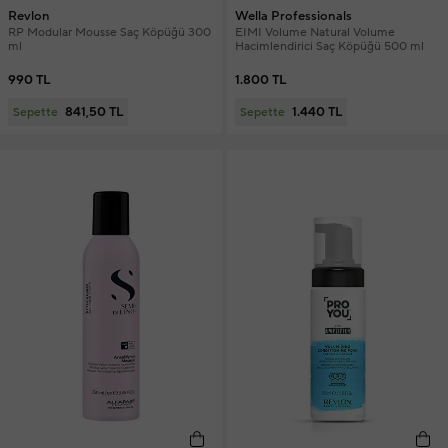
Revlon
Wella Professionals
RP Modular Mousse Saç Köpüğü 300
EIMI Volume Natural Volume
ml
Hacimlendirici Saç Köpüğü 500 ml
990 TL
1.800 TL
841,50 TL
1.440 TL
Sepette
Sepette