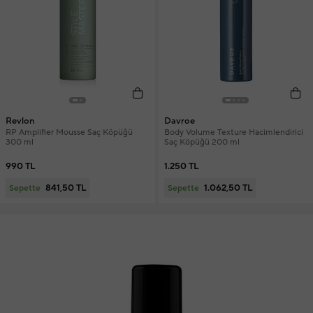
Revlon
Davroe
RP Amplifier Mousse Saç Köpüğü
Body Volume Texture Hacimlendirici
300 ml
Saç Köpüğü 200 ml
990 TL
1.250 TL
841,50 TL
1.062,50 TL
Sepette
Sepette