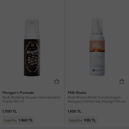
Morgan's Pomade
Milk Shake
Body Building Mousse Hacimlendirici
Rose Brown Renkli Durulanmayan
Köpük 150 ml
Koruyucu Kremsi Saç Köpüğü 100 ml
1.700 TL
1.100 TL
1.360 TL
935 TL
Sepette
Sepette