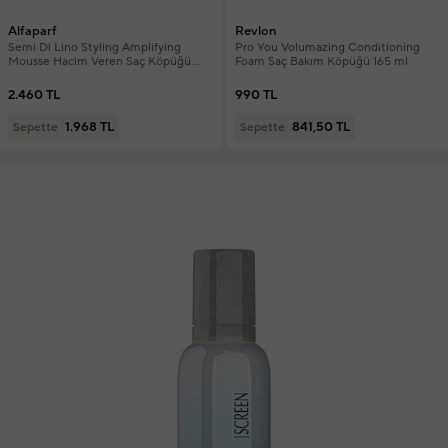
Alfaparf
Revlon
Semi Di Lino Styling Amplifying
Pro You Volumazing Conditioning
Mousse Hacim Veren Saç Köpüğü
Foam Saç Bakım Köpüğü 165 ml
250 ml
2.460 TL
990 TL
1.968 TL
841,50 TL
Sepette
Sepette