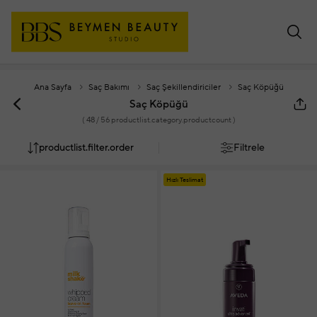
Ana Sayfa
Saç Bakımı
Saç Şekillendiriciler
Saç Köpüğü
Saç Köpüğü
(
48
/ 56 productlist.category.productcount )
productlist.filter.order
Filtrele
Hızlı Teslimat