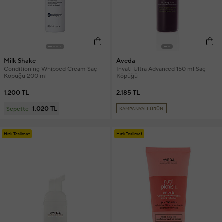
Milk Shake
Aveda
Conditioning Whipped Cream Saç
Invati Ultra Advanced 150 ml Saç
Köpüğü 200 ml
Köpüğü
1.200 TL
2.185 TL
1.020 TL
Sepette
KAMPANYALI ÜRÜN
Hızlı Teslimat
Hızlı Teslimat