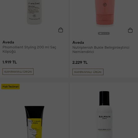
Aveda
Aveda
Phomollient Styling 200 ml Saç
Nutriplenish Bukle Belirginleştirici
Köpüğü
Nemlendirici
1.919 TL
2.229 TL
KAMPANYALI ÜRÜN
KAMPANYALI ÜRÜN
Hızlı Teslimat