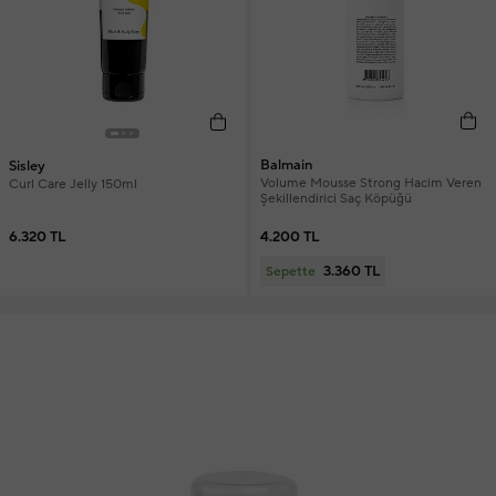
Balmain
Sisley
Volume Mousse Strong Hacim Veren
Curl Care Jelly 150ml
Şekillendirici Saç Köpüğü
4.200 TL
6.320 TL
3.360 TL
Sepette