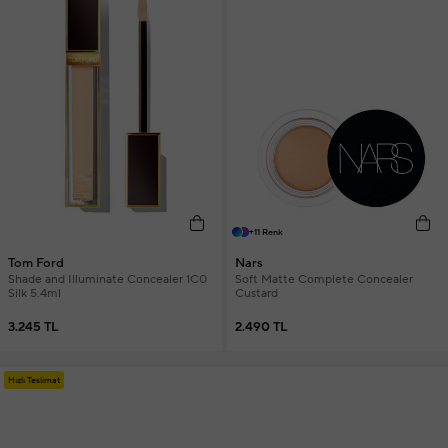
+11 Renk
Tom Ford
Nars
Shade and Illuminate Concealer 1C0
Soft Matte Complete Concealer
Silk 5.4ml
Custard
3.245 TL
2.490 TL
Hızlı Teslimat