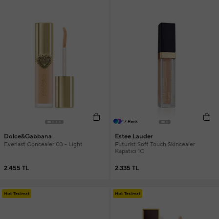
+7 Renk
Dolce&Gabbana
Estee Lauder
Everlast Concealer 03 - Light
Futurist Soft Touch Skincealer
Kapatıcı 1C
2.455 TL
2.335 TL
Hızlı Teslimat
Hızlı Teslimat