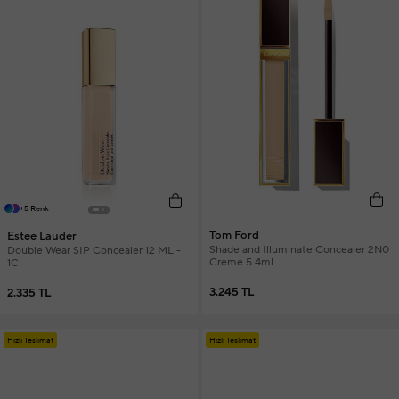
+5 Renk
Tom Ford
Estee Lauder
Shade and Illuminate Concealer 2N0
Double Wear SIP Concealer 12 ML -
Creme 5.4ml
1C
3.245 TL
2.335 TL
Hızlı Teslimat
Hızlı Teslimat