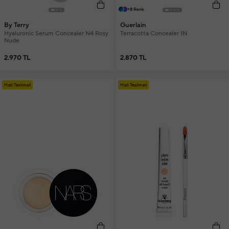
+8 Renk
By Terry
Guerlain
Hyaluronic Serum Concealer N4 Rosy
Terracotta Concealer 1N
Nude
2.970 TL
2.870 TL
Hızlı Teslimat
Hızlı Teslimat