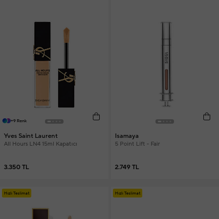
+9 Renk
Yves Saint Laurent
Isamaya
All Hours LN4 15ml Kapatıcı
5 Point Lift - Fair
3.350 TL
2.749 TL
Hızlı Teslimat
Hızlı Teslimat