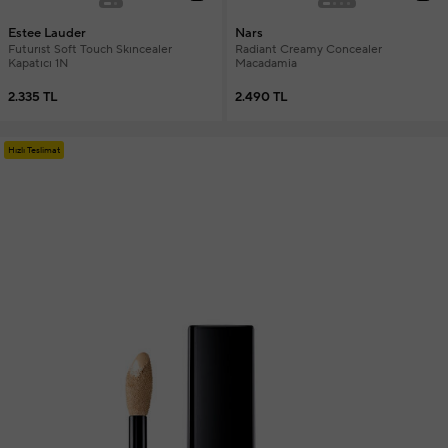
Estee Lauder
Nars
Futurıst Soft Touch Skıncealer
Radiant Creamy Concealer
Kapatıcı 1N
Macadamia
2.335 TL
2.490 TL
Hızlı Teslimat