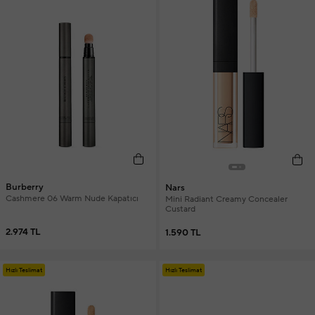
Burberry
Nars
Cashmere 06 Warm Nude Kapatıcı
Mini Radiant Creamy Concealer
Custard
2.974 TL
1.590 TL
Hızlı Teslimat
Hızlı Teslimat