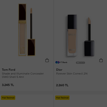
+7 Renk
Tom Ford
Dior
Shade and Illuminate Concealer
Forever Skin Correct 2N
0W0 Shell 5.4ml
3.245 TL
2.260 TL
Hızlı Teslimat
Hızlı Teslimat