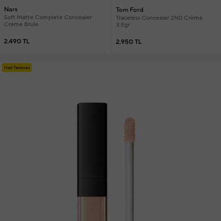
Nars
Tom Ford
Soft Matte Complete Concealer
Traceless Concealer 2N0 Crème
Creme Brule
3.5gr
2.490 TL
2.950 TL
Hızlı Teslimat