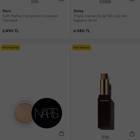
Nars
Sisley
Soft Matte Complete Concealer
Phyto Cernes Eclat N3 Göz Altı
Cannelle
Kapatıcı 15 ml
2.490 TL
6.580 TL
Hızlı Teslimat
Hızlı Teslimat