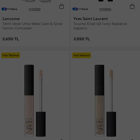
+11 Renk
+7 Renk
Lancome
Yves Saint Laurent
Teint Idole Ultra Wear Care & Glow
Touche Eclat 02 Ivory Radiance
Serum Concealer
Kapatıcı
2.650 TL
3.550 TL
Hızlı Teslimat
Hızlı Teslimat