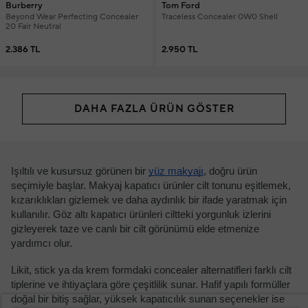
Burberry
Tom Ford
Beyond Wear Perfecting Concealer
Traceless Concealer 0W0 Shell
20 Fair Neutral
2.386 TL
2.950 TL
DAHA FAZLA ÜRÜN GÖSTER
Işıltılı ve kusursuz görünen bir
yüz makyajı
, doğru ürün
seçimiyle başlar. Makyaj kapatıcı ürünler cilt tonunu eşitlemek,
kızarıklıkları gizlemek ve daha aydınlık bir ifade yaratmak için
kullanılır. Göz altı kapatıcı ürünleri ciltteki yorgunluk izlerini
gizleyerek taze ve canlı bir cilt görünümü elde etmenize
yardımcı olur.
Likit, stick ya da krem formdaki concealer alternatifleri farklı cilt
tiplerine ve ihtiyaçlara göre çeşitlilik sunar. Hafif yapılı formüller
doğal bir bitiş sağlar, yüksek kapatıcılık sunan seçenekler ise