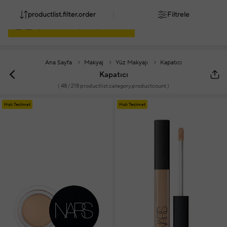
productlist.filter.order
Filtrele
Ana Sayfa
Makyaj
Yüz Makyajı
Kapatıcı
Kapatıcı
(
48
/ 218 productlist.category.productcount )
Hızlı Teslimat
Hızlı Teslimat