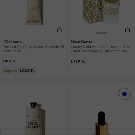
L'Occitane
Nesti Dante
Portakal Çiçeği ve Orkide Besleyici El
Luxury Gold Altın Özlü Nemlendirici
Kremi 75 ml
Parlatıcı Anti Aging Cilt Vegan Bakımı
El ve Yüz Kremi 150 gr
1.180 TL
1.789 TL
1.003 TL
Sepette