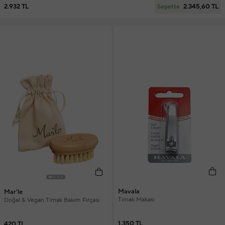
2.932 TL
2.345,60 TL
Sepette
Mavala
Mar'le
Tırnak Makası
Doğal & Vegan Tırnak Bakım Fırçası
1.350 TL
420 TL