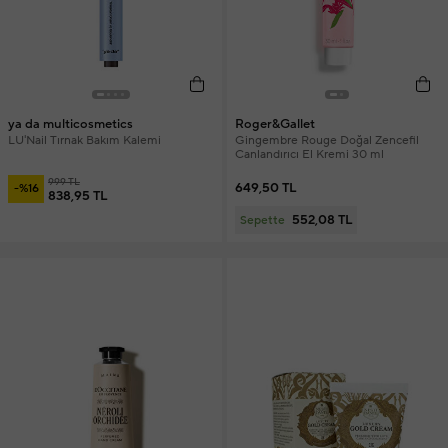
ya da multicosmetics
Roger&Gallet
LU'Nail Tırnak Bakım Kalemi
Gingembre Rouge Doğal Zencefil
Canlandırıcı El Kremi 30 ml
999 TL
649,50 TL
-%16
838,95 TL
552,08 TL
Sepette