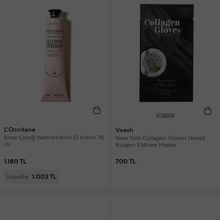
L'Occitane
Voesh
Kiraz Çiçeği Nemlendirici El Kremi 75
New York Collagen Gloves Naneli
ml
Kolajen Eldiven Maske
1.180 TL
700 TL
1.003 TL
Sepette