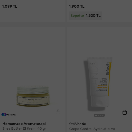
1.099 TL
1.900 TL
1.520 TL
Sepette
+1 Renk
Homemade Aromaterapi
StriVectin
Shea Butter El Kremi 40 gr
Crepe Control Aydınlatıcı ve