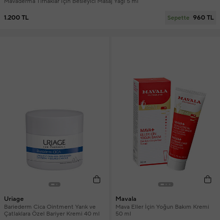
Mavaderma Tırnaklar İçin Besleyici Masaj Yağı 5 ml
1.200 TL
960 TL
Sepette
Uriage
Mavala
Bariederm Cica Ointment Yarık ve
Mava Eller İçin Yoğun Bakım Kremi
Çatlaklara Özel Bariyer Kremi 40 ml
50 ml