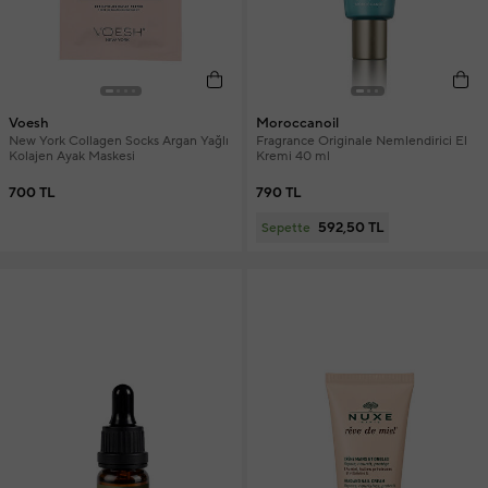
Voesh
Moroccanoil
New York Collagen Socks Argan Yağlı
Fragrance Originale Nemlendirici El
Kolajen Ayak Maskesi
Kremi 40 ml
700 TL
790 TL
592,50 TL
Sepette