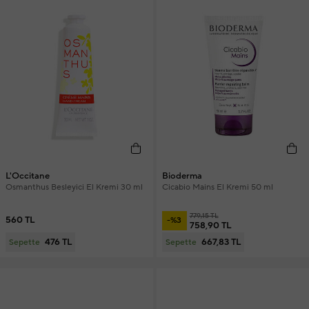
L'Occitane
Bioderma
Osmanthus Besleyici El Kremi 30 ml
Cicabio Mains El Kremi 50 ml
779,15 TL
560 TL
-%3
758,90 TL
476 TL
667,83 TL
Sepette
Sepette