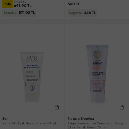
719,65 TL
560 TL
-%10
648,90 TL
571,03 TL
448 TL
Sepette
Sepette
Svr
Natura Siberica
Xerial 50 Ayak Bakım Kremi 50 ml
Taiga Koruyucu ve Yumuşatıcı Doğal
El ve Tırnak Kremi 75 ml