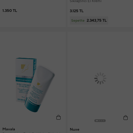
Sıkılaştırıcı El Kremi
1.350 TL
3.125 TL
2.343,75 TL
Sepette
Mavala
Nuxe