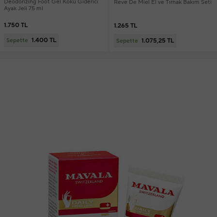
Deodorizing Foot Gel Koku Giderici
Reve De Miel El ve Tırnak Bakım Seti
Ayak Jeli 75 ml
1.750 TL
1.265 TL
1.400 TL
1.075,25 TL
Sepette
Sepette