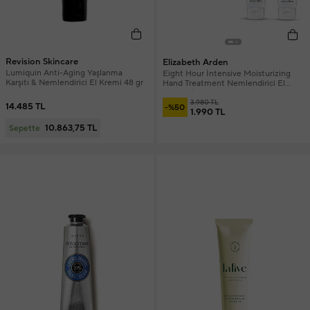
Revision Skincare
Elizabeth Arden
Lumiquin Anti-Aging Yaşlanma
Eight Hour İntensive Moisturizing
Karşıtı & Nemlendirici El Kremi 48 gr
Hand Treatment Nemlendirici El
Kremi 2'li Hediye Seti 2 x 75 ml
3.980 TL
14.485 TL
-%50
1.990 TL
10.863,75 TL
Sepette