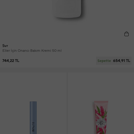
Svr
Eller İçin Onarıcı Bakım Kremi 50 ml
744,22 TL
654,91 TL
Sepette