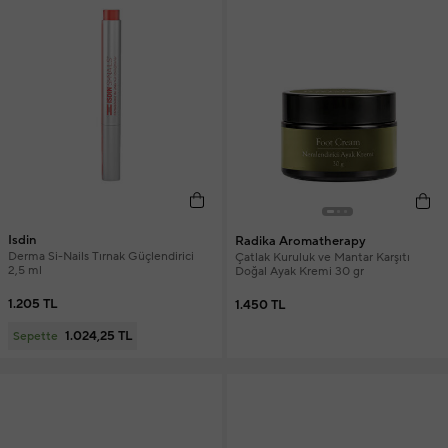
Isdin
Radika Aromatherapy
Derma Si-Nails Tırnak Güçlendirici
Çatlak Kuruluk ve Mantar Karşıtı
2,5 ml
Doğal Ayak Kremi 30 gr
1.205 TL
1.450 TL
1.024,25 TL
Sepette