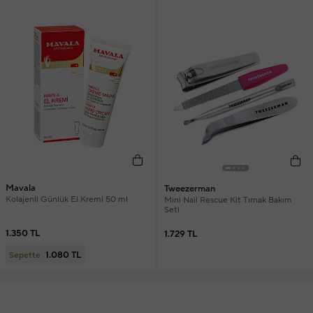
Mavala
Tweezerman
Kolajenli Günlük El Kremi 50 ml
Mini Nail Rescue Kit Tırnak Bakım
Seti
1.350 TL
1.729 TL
1.080 TL
Sepette