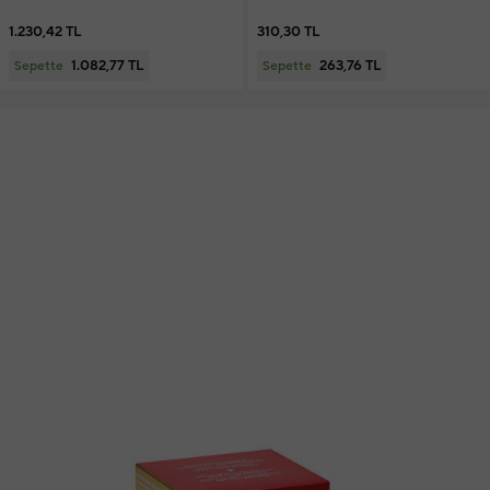
1.230,42 TL
310,30 TL
1.082,77 TL
263,76 TL
Sepette
Sepette