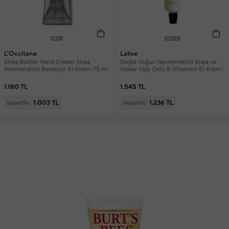
L'Occitane
Lalive
Shea Butter Hand Cream Shea
Doğal Yoğun Nemlendirici Shea ve
Nemlendirici Besleyici El Kremi 75 ml
Kakao Yağı Özlü B Vitaminli El Kremi
1.180 TL
1.545 TL
1.003 TL
1.236 TL
Sepette
Sepette