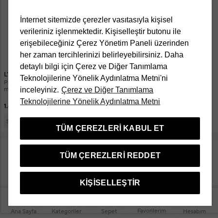
İnternet sitemizde çerezler vasıtasıyla kişisel
verileriniz işlenmektedir. Kişiselleştir butonu ile
erişebileceğiniz Çerez Yönetim Paneli üzerinden
her zaman tercihlerinizi belirleyebilirsiniz. Daha
detaylı bilgi için Çerez ve Diğer Tanımlama
L'Occitane
Fedua
Teknolojilerine Yönelik Aydınlatma Metni'ni
Portakal Çiçeği Orkide El Kremi 150
Apricot Cuticle Oil Tırnak Bakım Yağı
inceleyiniz.
Çerez ve Diğer Tanımlama
ml
15 ml
Teknolojilerine Yönelik Aydınlatma Metni
1.680 TL
890 TL
1.428 TL
Sepette
TÜM ÇEREZLERI KABUL ET
TÜM ÇEREZLERI REDDET
DAHA FAZLA ÜRÜN GÖSTER
KIŞISELLEŞTIR
El ve Ayak Bakım Ürünleri
Bakım, yalnızca dış görünümün ötesinde, kendinize duyduğunuz
Favorilerim
Ana Sayfa
Kategoriler
Sepet
Hesabım