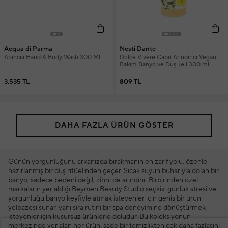
Acqua di Parma
Nesti Dante
Arancıa Hand & Body Wash 300 Ml
Dolce Vivere Capri Arındırıcı Vegan
Bakım Banyo ve Duş Jeli 300 ml
3.535 TL
809 TL
DAHA FAZLA ÜRÜN GÖSTER
Günün yorgunluğunu arkanızda bırakmanın en zarif yolu, özenle
hazırlanmış bir duş ritüelinden geçer. Sıcak suyun buharıyla dolan bir
banyo, sadece bedeni değil, zihni de arındırır. Birbirinden özel
markaların yer aldığı Beymen Beauty Studio seçkisi günlük stresi ve
yorgunluğu banyo keyfiyle atmak isteyenler için geniş bir ürün
yelpazesi sunar. yanı sıra rutini bir spa deneyimine dönüştürmek
isteyenler için kusursuz ürünlerle doludur. Bu koleksiyonun
merkezinde yer alan her ürün, sade bir temizlikten çok daha fazlasını