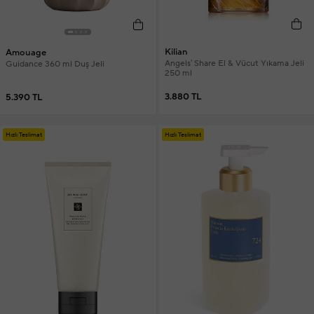
Kilian
Amouage
Angels' Share El & Vücut Yıkama Jeli
Guidance 360 ml Duş Jeli
250 ml
3.880 TL
5.390 TL
Hızlı Teslimat
Hızlı Teslimat