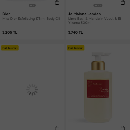
Dior
Jo Malone London
Miss Dior Exfoliating 175 ml Body Oil
Lime Basil & Mandarin Vücut & El
Yıkama 500ml
3.205 TL
3.740 TL
Hızlı Teslimat
Hızlı Teslimat