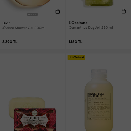
L'Occitane
Dior
Osmanthus Duş Jeli 250 ml
J'Adore Shower Gel 200Ml
1.180 TL
3.390 TL
Hızlı Teslimat