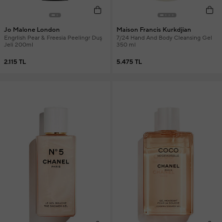
Jo Malone London
Maison Francis Kurkdjian
Engrlish Pear & Freesia Peelingr Duş
7/24 Hand And Body Cleansing Gel
Jeli 200ml
350 ml
2.115 TL
5.475 TL