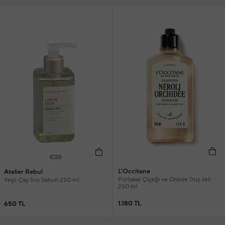
L'Occitane
Atelier Rebul
Portakal Çiçeği ve Orkide Duş Jeli
Yeşil Çay Sıvı Sabun 250 ml
250 ml
1.180 TL
650 TL