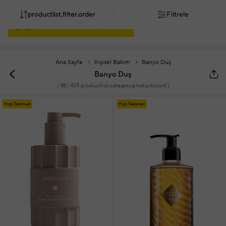
productlist.filter.order
Filtrele
Ana Sayfa
Kişisel Bakım
Banyo Duş
Banyo Duş
(
48
/ 425 productlist.category.productcount )
Hızlı Teslimat
Hızlı Teslimat