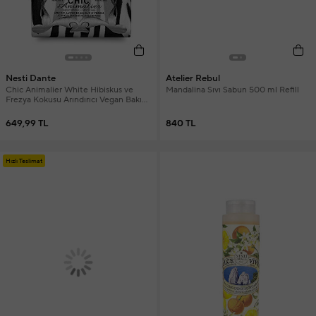
Nesti Dante
Atelier Rebul
Chic Animalier White Hibiskus ve
Mandalina Sıvı Sabun 500 ml Refill
Frezya Kokusu Arındırıcı Vegan Bakım
Sabun 250 gr
649,99 TL
840 TL
Hızlı Teslimat