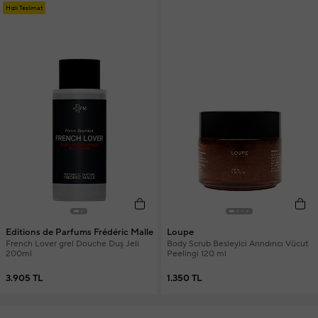
Hızlı Teslimat
Editions de Parfums Frédéric Malle
Loupe
French Lover grel Douche Duş Jeli
Body Scrub Besleyici Arındırıcı Vücut
200ml
Peelingi 120 ml
3.905 TL
1.350 TL