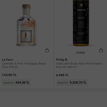
La Fann
Philip B.
Lavender & Pink Himalayan Banyo
Chai Latte Body Wash Nemlendirici
Tuzu 250 gr
Duş Jeli 340 ml
1.112,50 TL
6.945 TL
834,38 TL
5.208,75 TL
Sepette
Sepette