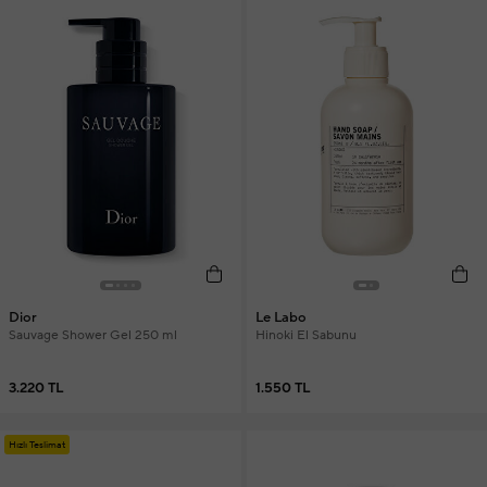
Dior
Le Labo
Sauvage Shower Gel 250 ml
Hinoki El Sabunu
3.220 TL
1.550 TL
Hızlı Teslimat