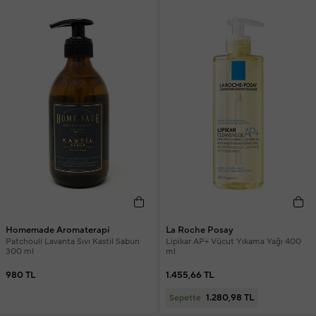
Homemade Aromaterapi
La Roche Posay
Patchouli Lavanta Sıvı Kastil Sabun
Lipikar AP+ Vücut Yıkama Yağı 400
300 ml
ml
980 TL
1.455,66 TL
1.280,98 TL
Sepette