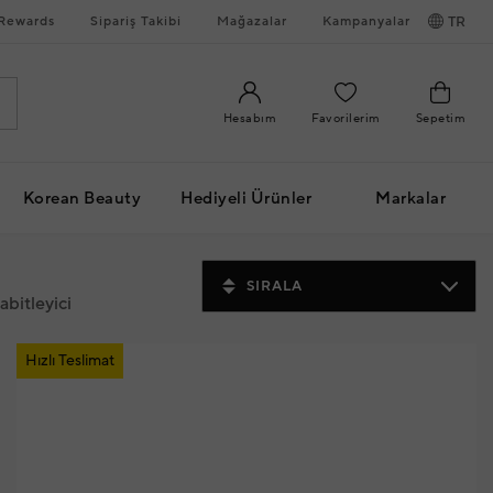
Rewards
Sipariş Takibi
Mağazalar
Kampanyalar
TR
Hesabım
Favorilerim
Sepetim
Korean Beauty
Hediyeli Ürünler
Markalar
SIRALA
abitleyici
Hızlı Teslimat