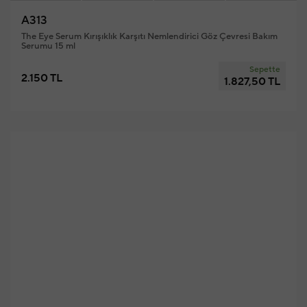
A313
The Eye Serum Kırışıklık Karşıtı Nemlendirici Göz Çevresi Bakım
Serumu 15 ml
Sepette
2.150 TL
1.827,50 TL