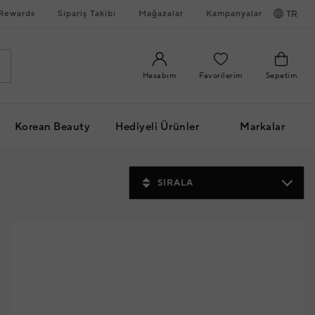
Rewards
Sipariş Takibi
Mağazalar
Kampanyalar
TR
Hesabım
Favorilerim
Sepetim
Korean Beauty
Hediyeli Ürünler
Markalar
SIRALA