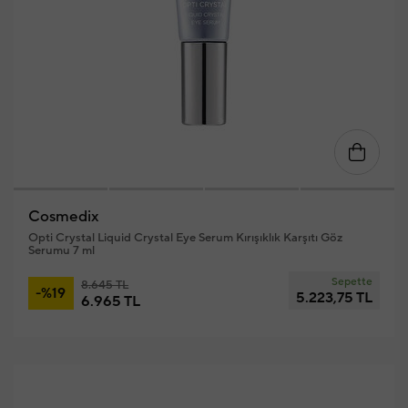
Cosmedix
Opti Crystal Liquid Crystal Eye Serum Kırışıklık Karşıtı Göz
Serumu 7 ml
Sepette
8.645 TL
-%19
5.223,75 TL
6.965 TL