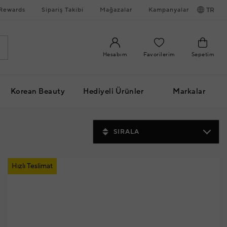
Rewards
Sipariş Takibi
Mağazalar
Kampanyalar
TR
Hesabım
Favorilerim
Sepetim
Korean Beauty
Hediyeli Ürünler
Markalar
SIRALA
Hızlı Teslimat