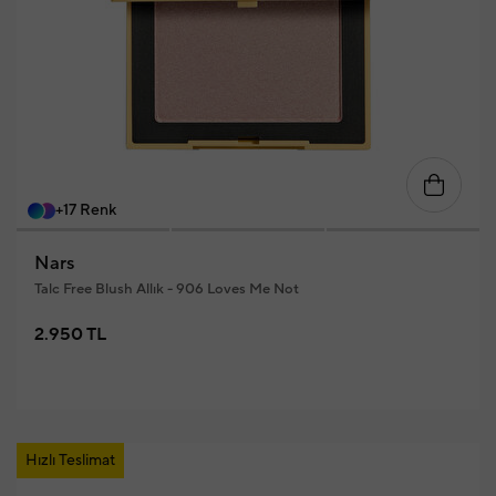
+17 Renk
Nars
Talc Free Blush Allık - 906 Loves Me Not
2.950 TL
Hızlı Teslimat