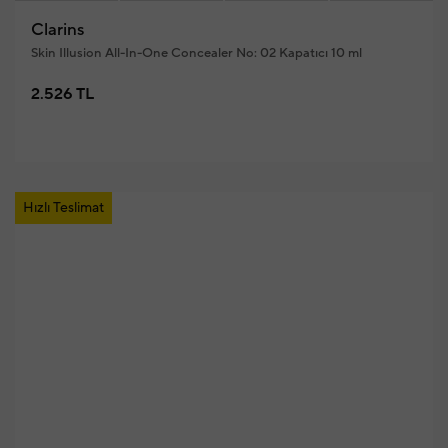
Clarins
Skin Illusion All-In-One Concealer No: 02 Kapatıcı 10 ml
2.526 TL
Hızlı Teslimat