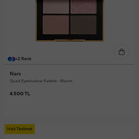
+2 Renk
Nars
Quad Eyeshadow Palette - Bloom
4.500 TL
Hızlı Teslimat