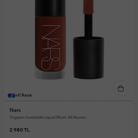
+11 Renk
Nars
Orgasm Insaitable Liquid Blush All Access
2.980 TL