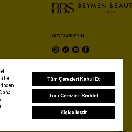
BİZİ TAKİP EDİN
sel
u ile
Tüm Çerezleri Kabul Et
erinden
. Daha
Tüm Çerezleri Reddet
a
Çerez Yönetim Paneli
i
Kişiselleştir