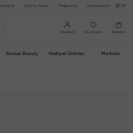
Rewards
Sipariş Takibi
Mağazalar
Kampanyalar
TR
Hesabım
Favorilerim
Sepetim
Korean Beauty
Hediyeli Ürünler
Markalar