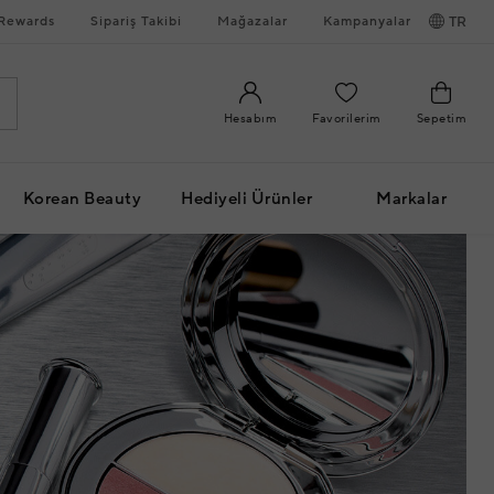
Rewards
Sipariş Takibi
Mağazalar
Kampanyalar
TR
Hesabım
Favorilerim
Sepetim
Korean Beauty
Hediyeli Ürünler
Markalar