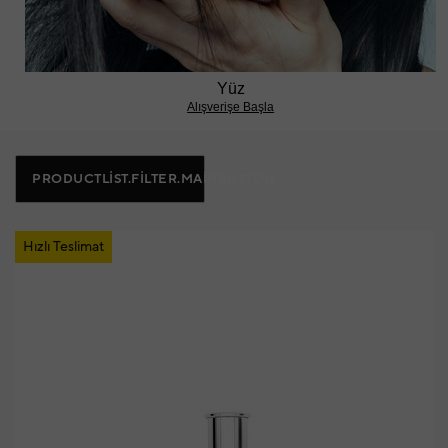
Yüz
Alışverişe Başla
PRODUCTLIST.FILTER.MAINBUTTON
Hızlı Teslimat