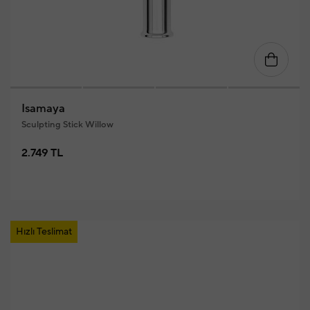
Isamaya
Sculpting Stick Willow
2.749 TL
Hızlı Teslimat