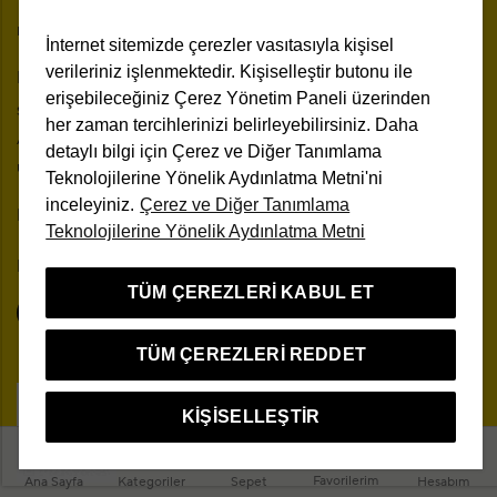
The One Beauty Rewards
Ücretsiz Kargo ve İade
Bilgi Toplumu Hizmetleri
Mağazadan Teslim
İnternet sitemizde çerezler vasıtasıyla kişisel
Üyelik Sözleşmesi
verileriniz işlenmektedir. Kişiselleştir butonu ile
Hesabım
erişebileceğiniz Çerez Yönetim Paneli üzerinden
Site Haritası
Siparişlerim
her zaman tercihlerinizi belirleyebilirsiniz. Daha
Kişisel Verilerin Korunması
Adreslerim
detaylı bilgi için Çerez ve Diğer Tanımlama
İletişim
Üyelik Bilgilerim
Teknolojilerine Yönelik Aydınlatma Metni'ni
Mesafeli Satış Sözleşmesi
inceleyiniz.
Çerez ve Diğer Tanımlama
Mağazalar
Kampanya Koşulları
Teknolojilerine Yönelik Aydınlatma Metni
Bizi Takip Edin
TÜM ÇEREZLERI KABUL ET
TÜM ÇEREZLERI REDDET
KIŞISELLEŞTIR
Çerez Yönetim Paneli
Favorilerim
Ana Sayfa
Kategoriler
Sepet
Hesabım