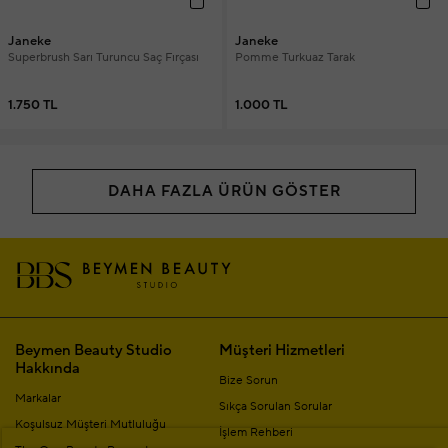
Janeke
Janeke
Superbrush Sarı Turuncu Saç Fırçası
Pomme Turkuaz Tarak
1.750 TL
1.000 TL
DAHA FAZLA ÜRÜN GÖSTER
Beymen Beauty Studio
Müşteri Hizmetleri
Hakkında
Bize Sorun
Markalar
Sıkça Sorulan Sorular
Koşulsuz Müşteri Mutluluğu
İşlem Rehberi