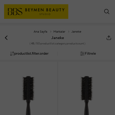
Ana Sayfa
Markalar
Janeke
Janeke
(
48
/ 50 productlist.category.productcount )
productlist.filter.order
Filtrele