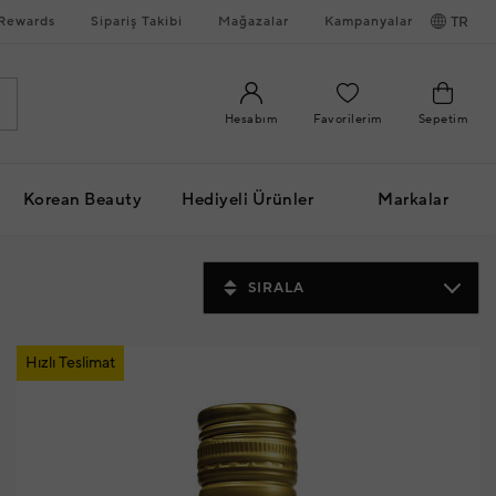
Rewards
Sipariş Takibi
Mağazalar
Kampanyalar
TR
Hesabım
Favorilerim
Sepetim
Korean Beauty
Hediyeli Ürünler
Markalar
SIRALA
Hızlı Teslimat