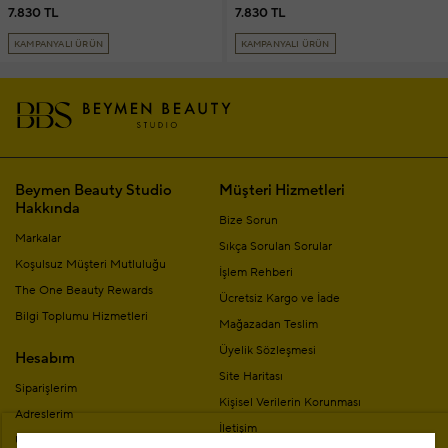
7.830 TL
7.830 TL
KAMPANYALI ÜRÜN
KAMPANYALI ÜRÜN
Beymen Beauty Studio
Müşteri Hizmetleri
Hakkında
Bize Sorun
Markalar
Sıkça Sorulan Sorular
Koşulsuz Müşteri Mutluluğu
İşlem Rehberi
The One Beauty Rewards
Ücretsiz Kargo ve İade
Bilgi Toplumu Hizmetleri
Mağazadan Teslim
Üyelik Sözleşmesi
Hesabım
Site Haritası
Siparişlerim
Kişisel Verilerin Korunması
Adreslerim
İletişim
Üyelik Bilgilerim