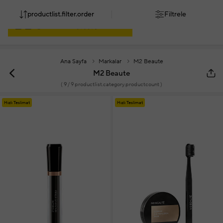
productlist.filter.order
Filtrele
Ana Sayfa
Markalar
M2 Beaute
M2 Beaute
(
9
/ 9 productlist.category.productcount )
Hızlı Teslimat
Hızlı Teslimat