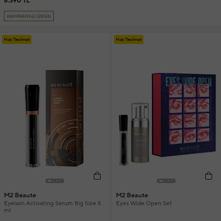
8.390 TL
KAMPANYALI ÜRÜN
Hızlı Teslimat
Hızlı Teslimat
M2 Beaute
M2 Beaute
Eyelash Activating Serum Big Size 5
Eyes Wide Open Set
ml