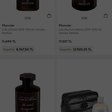
Moncler
Moncler
Ciel D'hiver EDP 100 ml Unisex
Les Roches Noires EDP 200 ml
Parfüm
Unisex Parfüm
11.690 TL
17.227 TL
8.767,50 TL
12.920,25 TL
Sepette
Sepette