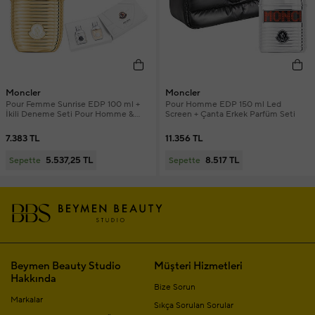
Moncler
Moncler
Pour Femme Sunrise EDP 100 ml +
Pour Homme EDP 150 ml Led
İkili Deneme Seti Pour Homme &
Screen + Çanta Erkek Parfüm Seti
Pour Femme 7.5 ml Tanışma Boyu
Parfüm Seti
7.383 TL
11.356 TL
5.537,25 TL
8.517 TL
Sepette
Sepette
Beymen Beauty Studio
Müşteri Hizmetleri
Hakkında
Bize Sorun
Markalar
Sıkça Sorulan Sorular