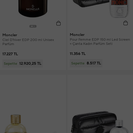
Moncler
Moncler
Pour Femme EDP 150 ml Led Screen
Ciel D'hiver EDP 200 ml Unisex
+ Çanta Kadın Parfüm Seti
Parfüm
11.356 TL
17.227 TL
8.517 TL
12.920,25 TL
Sepette
Sepette