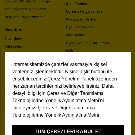
Koşulsuz Müşteri Mutluluğu
İşlem Rehberi
The One Beauty Rewards
Ücretsiz Kargo ve İade
Bilgi Toplumu Hizmetleri
Mağazadan Teslim
Üyelik Sözleşmesi
Hesabım
Site Haritası
Siparişlerim
Kişisel Verilerin Korunması
Adreslerim
İletişim
Üyelik Bilgilerim
Mesafeli Satış Sözleşmesi
İnternet sitemizde çerezler vasıtasıyla kişisel
Mağazalar
Kampanya Koşulları
verileriniz işlenmektedir. Kişiselleştir butonu ile
erişebileceğiniz Çerez Yönetim Paneli üzerinden
Bizi Takip Edin
her zaman tercihlerinizi belirleyebilirsiniz. Daha
detaylı bilgi için Çerez ve Diğer Tanımlama
Teknolojilerine Yönelik Aydınlatma Metni'ni
inceleyiniz.
Çerez ve Diğer Tanımlama
Teknolojilerine Yönelik Aydınlatma Metni
Çerez Yönetim Paneli
TÜM ÇEREZLERI KABUL ET