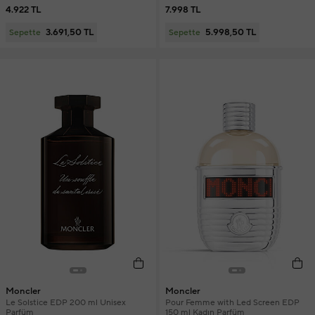
4.922 TL
7.998 TL
3.691,50 TL
5.998,50 TL
Sepette
Sepette
Moncler
Moncler
Le Solstice EDP 200 ml Unisex
Pour Femme with Led Screen EDP
Parfüm
150 ml Kadın Parfüm