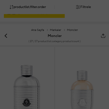
productlist.filter.order
Filtrele
Ana Sayfa
Markalar
Moncler
Moncler
(
27
/ 27 productlist.category.productcount )