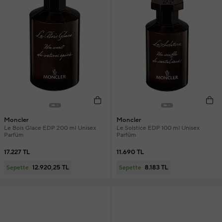
Moncler
Moncler
Le Bois Glace EDP 200 ml Unisex
Le Solstice EDP 100 ml Unisex
Parfüm
Parfüm
17.227 TL
11.690 TL
12.920,25 TL
8.183 TL
Sepette
Sepette