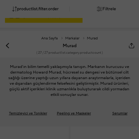
productlist.filter.order
Filtrele
Ana Sayfa
Markalar
Murad
Murad
(
27
/ 27 productlist.category.productcount )
Murad’ın bilim temelli yaklaşımıyla tanışın. Markanın kurucusu ve
dermatolog Howard Murad, hücresel su dengesi ve bütünsel cilt
sağlığı üzerine yaptığı uzun yıllara dayanan araştırmalarla, içeriden
ve dışarıdan güçlendirme felsefesini geliştirmiştir. Murad ürünleri,
güçlü aktif içerikleri klinik uzmanlıkla buluşturarak cildi yormadan
etkili sonuçlar sunar.
Temizleyici ve Tonikler
Peeling ve Maskeler
Serumlar