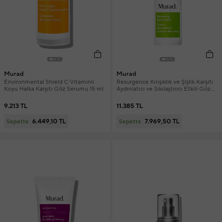
Murad
Murad
Environmental Shield C Vitaminli
Resurgence Kırışıklık ve Şişlik Karşıtı
Koyu Halka Karşıtı Göz Serumu 15 ml
Aydınlatıcı ve Sıkılaştırıcı Etkili Göz
Kremi 15 ml
9.213 TL
11.385 TL
6.449,10 TL
7.969,50 TL
Sepette
Sepette