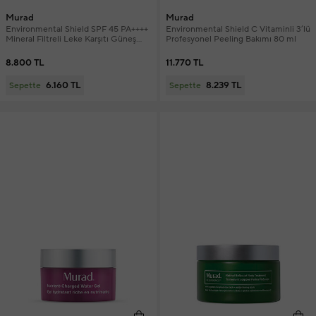
Murad
Murad
Environmental Shield SPF 45 PA++++
Environmental Shield C Vitaminli 3’lü
Mineral Filtreli Leke Karşıtı Güneş
Profesyonel Peeling Bakımı 80 ml
Koruyucu Serum 30 ml
8.800 TL
11.770 TL
6.160 TL
8.239 TL
Sepette
Sepette