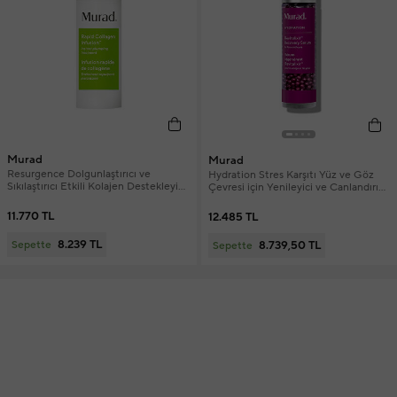
Murad
Murad
Resurgence Dolgunlaştırıcı ve
Hydration Stres Karşıtı Yüz ve Göz
Sıkılaştırıcı Etkili Kolajen Destekleyici
Çevresi için Yenileyici ve Canlandırıcı
Serum 30 ml
Serum 40 ml
11.770 TL
12.485 TL
8.239 TL
8.739,50 TL
Sepette
Sepette