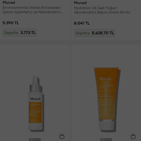
Murad
Murad
Environmental Shield Antioksidan
Hydration 24 Saat Yoğun
İçeren Aydınlatıcı ve Nemlendirici
Nemlendirici Bakım Kremi 50 ml
Tonik 180 ml
5.390 TL
8.041 TL
3.773 TL
5.628,70 TL
Sepette
Sepette