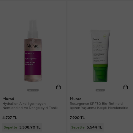
Murad
Murad
Hydration Alkol İçermeyen
Resurgence SPF50 Bio-Retinoid
Nemlendirici ve Dengeleyici Tonik
İçeren Yaşlanma Karşıtı Nemlendiricili
180 ml
Güneş Koruyucu 50 ml
4.727 TL
7.920 TL
3.308,90 TL
5.544 TL
Sepette
Sepette