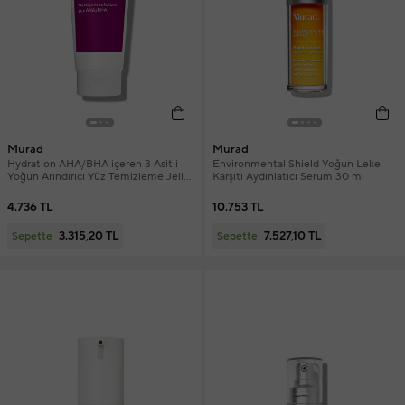
Murad
Murad
Hydration AHA/BHA içeren 3 Asitli
Environmental Shield Yoğun Leke
Yoğun Arındırıcı Yüz Temizleme Jeli
Karşıtı Aydınlatıcı Serum 30 ml
148 ml
4.736 TL
10.753 TL
3.315,20 TL
7.527,10 TL
Sepette
Sepette