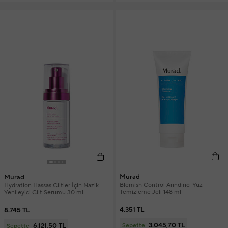
Murad
Murad
Blemish Control Arındırıcı Yüz
Hydration Hassas Ciltler İçin Nazik
Temizleme Jeli 148 ml
Yenileyici Cilt Serumu 30 ml
4.351 TL
8.745 TL
3.045,70 TL
6.121,50 TL
Sepette
Sepette