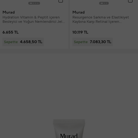
Murad
Murad
Hydration Vitamin & Peptit içeren
Resurgence Sarkma ve Elastikiyet
Besleyici ve Yoğun Nemlendirici Jel
Kaybına Karşı Retinal İçeren
50 ml
Sıkılaştırıcı Vücut Bakımı 150 ml
6.655 TL
10.119 TL
4.658,50 TL
7.083,30 TL
Sepette
Sepette