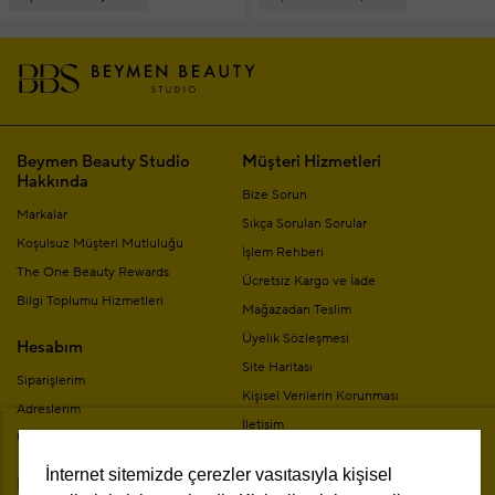
Beymen Beauty Studio
Müşteri Hizmetleri
Hakkında
Bize Sorun
Markalar
Sıkça Sorulan Sorular
Koşulsuz Müşteri Mutluluğu
İşlem Rehberi
The One Beauty Rewards
Ücretsiz Kargo ve İade
Bilgi Toplumu Hizmetleri
Mağazadan Teslim
Üyelik Sözleşmesi
Hesabım
Site Haritası
Siparişlerim
Kişisel Verilerin Korunması
Adreslerim
İletişim
Üyelik Bilgilerim
Mesafeli Satış Sözleşmesi
İnternet sitemizde çerezler vasıtasıyla kişisel
Mağazalar
Kampanya Koşulları