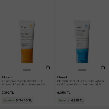
Murad
Murad
Environmental Shield SPF50 C
Blemish Control SPF50 Matlaştırıcı
Vitaminli Aydınlatıcı Nemlendirici
ve Gözenek Karşıtı Nemlendiricili
Etkili Güneş Koruyucu Krem 50 ml
Güneş Koruyucu 50 ml
7.392 TL
6.050 TL
5.174,40 TL
4.235 TL
Sepette
Sepette