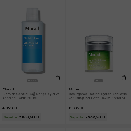
Murad
Murad
Blemish Control Yağ Dengeleyici ve
Resurgence Retinol İçeren Yenileyici
Arındırıcı Tonik 180 ml
ve Sıkılaştırıcı Gece Bakım Kremi 50
ml
4.098 TL
11.385 TL
2.868,60 TL
7.969,50 TL
Sepette
Sepette