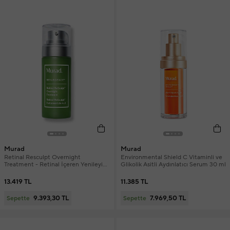
Murad
Murad
Retinal Resculpt Overnight
Environmental Shield C Vitaminli ve
Treatment - Retinal İçeren Yenileyici
Glikolik Asitli Aydınlatıcı Serum 30 ml
Mucize Gece Serumu
13.419 TL
11.385 TL
9.393,30 TL
7.969,50 TL
Sepette
Sepette