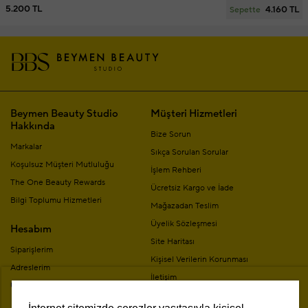
5.200 TL
4.160 TL
Sepette
Beymen Beauty Studio
Müşteri Hizmetleri
Hakkında
Bize Sorun
Markalar
Sıkça Sorulan Sorular
Koşulsuz Müşteri Mutluluğu
İşlem Rehberi
The One Beauty Rewards
Ücretsiz Kargo ve İade
Bilgi Toplumu Hizmetleri
Mağazadan Teslim
Üyelik Sözleşmesi
Hesabım
Site Haritası
Siparişlerim
Kişisel Verilerin Korunması
Adreslerim
İletişim
Üyelik Bilgilerim
Mesafeli Satış Sözleşmesi