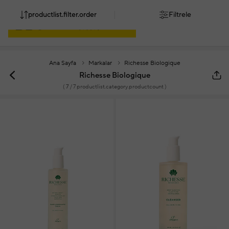
productlist.filter.order
Filtrele
Ana Sayfa
Markalar
Richesse Biologique
Richesse Biologique
(
7
/ 7 productlist.category.productcount )