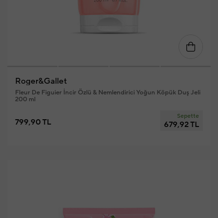
Roger&Gallet
Fleur De Figuier İncir Özlü & Nemlendirici Yoğun Köpük Duş Jeli
200 ml
Sepette
799,90 TL
679,92 TL