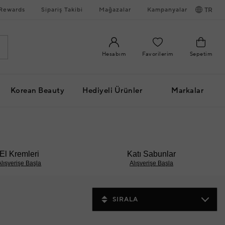
Rewards
Sipariş Takibi
Mağazalar
Kampanyalar
TR
Hesabım
Favorilerim
Sepetim
Korean Beauty
Hediyeli Ürünler
Markalar
El Kremleri
Katı Sabunlar
Alışverişe Başla
Alışverişe Başla
SIRALA