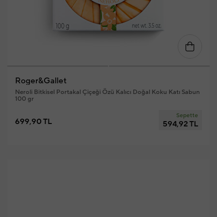
Roger&Gallet
Neroli Bitkisel Portakal Çiçeği Özü Kalıcı Doğal Koku Katı Sabun
100 gr
Sepette
699,90 TL
594,92 TL