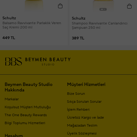
Schultz
Schultz
Balsamo Ravvivante Parlaklık Veren
Shampoo Ravvivante Canlandırıcı
Saç Kremi 200 ml
Şampuan 250 ml
449 TL
389 TL
Beymen Beauty Studio
Müşteri Hizmetleri
Hakkında
Bize Sorun
Markalar
Sıkça Sorulan Sorular
Koşulsuz Müşteri Mutluluğu
İşlem Rehberi
The One Beauty Rewards
Ücretsiz Kargo ve İade
Bilgi Toplumu Hizmetleri
Mağazadan Teslim
Üyelik Sözleşmesi
Hesabım