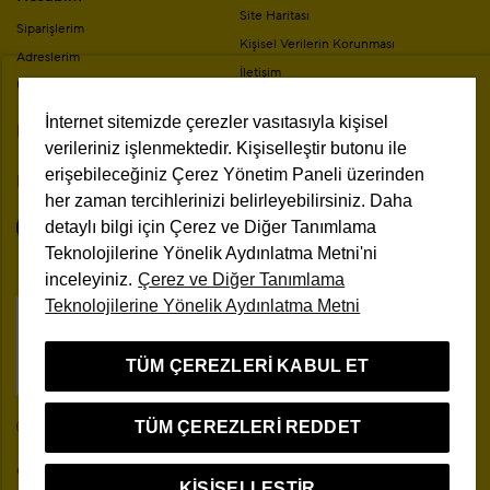
Site Haritası
Siparişlerim
Kişisel Verilerin Korunması
Adreslerim
İletişim
Üyelik Bilgilerim
Mesafeli Satış Sözleşmesi
İnternet sitemizde çerezler vasıtasıyla kişisel
Mağazalar
Kampanya Koşulları
verileriniz işlenmektedir. Kişiselleştir butonu ile
erişebileceğiniz Çerez Yönetim Paneli üzerinden
Bizi Takip Edin
her zaman tercihlerinizi belirleyebilirsiniz. Daha
detaylı bilgi için Çerez ve Diğer Tanımlama
Teknolojilerine Yönelik Aydınlatma Metni'ni
inceleyiniz.
Çerez ve Diğer Tanımlama
Teknolojilerine Yönelik Aydınlatma Metni
Çerez Yönetim Paneli
TÜM ÇEREZLERI KABUL ET
TÜM ÇEREZLERI REDDET
TR
© 2026 Beymen Tüm Hakları Saklıdır
KIŞISELLEŞTIR