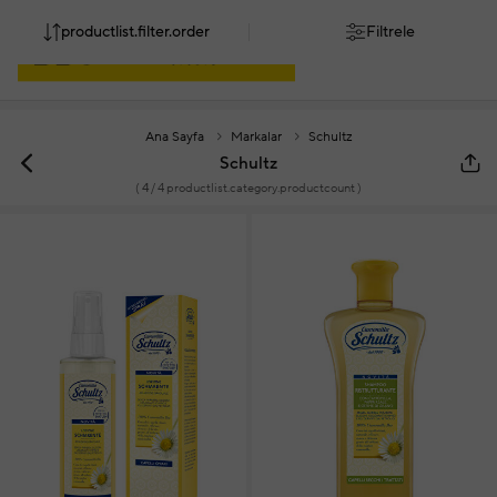
productlist.filter.order
Filtrele
Ana Sayfa
Markalar
Schultz
Schultz
(
4
/ 4 productlist.category.productcount )