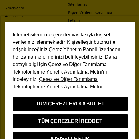
Site Haritası
Siparişlerim
Kişisel Verilerin Korunması
Adreslerim
İletişim
Üyelik Bilgilerim
Mesafeli Satış Sözleşmesi
İnternet sitemizde çerezler vasıtasıyla kişisel
Mağazalar
Kampanya Koşulları
verileriniz işlenmektedir. Kişiselleştir butonu ile
erişebileceğiniz Çerez Yönetim Paneli üzerinden
Bizi Takip Edin
her zaman tercihlerinizi belirleyebilirsiniz. Daha
detaylı bilgi için Çerez ve Diğer Tanımlama
Teknolojilerine Yönelik Aydınlatma Metni'ni
inceleyiniz.
Çerez ve Diğer Tanımlama
Teknolojilerine Yönelik Aydınlatma Metni
Çerez Yönetim Paneli
TÜM ÇEREZLERI KABUL ET
TÜM ÇEREZLERI REDDET
TR
© 2026 Beymen Tüm Hakları Saklıdır
KIŞISELLEŞTIR