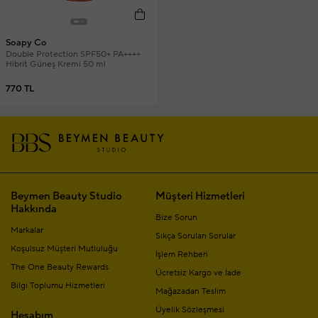
Soapy Co
Double Protection SPF50+ PA++++
Hibrit Güneş Kremi 50 ml
770 TL
Beymen Beauty Studio
Müşteri Hizmetleri
Hakkında
Bize Sorun
Markalar
Sıkça Sorulan Sorular
Koşulsuz Müşteri Mutluluğu
İşlem Rehberi
The One Beauty Rewards
Ücretsiz Kargo ve İade
Bilgi Toplumu Hizmetleri
Mağazadan Teslim
Üyelik Sözleşmesi
Hesabım