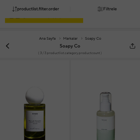
productlist.filter.order
Filtrele
Ana Sayfa
Markalar
Soapy Co
Soapy Co
(
3
/ 3 productlist.category.productcount )