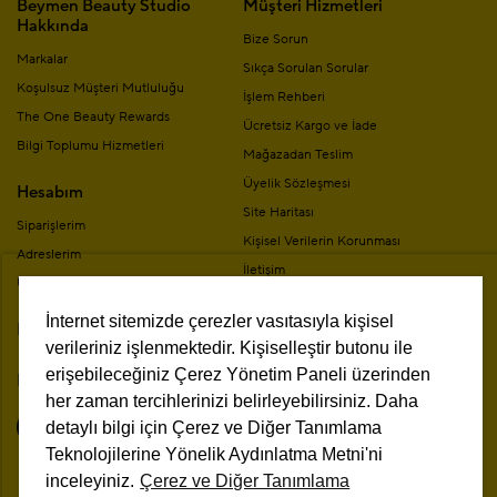
Beymen Beauty Studio
Müşteri Hizmetleri
Hakkında
Bize Sorun
Markalar
Sıkça Sorulan Sorular
Koşulsuz Müşteri Mutluluğu
İşlem Rehberi
The One Beauty Rewards
Ücretsiz Kargo ve İade
Bilgi Toplumu Hizmetleri
Mağazadan Teslim
Üyelik Sözleşmesi
Hesabım
Site Haritası
Siparişlerim
Kişisel Verilerin Korunması
Adreslerim
İletişim
Üyelik Bilgilerim
Mesafeli Satış Sözleşmesi
İnternet sitemizde çerezler vasıtasıyla kişisel
Mağazalar
Kampanya Koşulları
verileriniz işlenmektedir. Kişiselleştir butonu ile
erişebileceğiniz Çerez Yönetim Paneli üzerinden
Bizi Takip Edin
her zaman tercihlerinizi belirleyebilirsiniz. Daha
detaylı bilgi için Çerez ve Diğer Tanımlama
Teknolojilerine Yönelik Aydınlatma Metni'ni
inceleyiniz.
Çerez ve Diğer Tanımlama