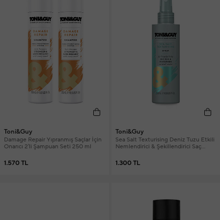
Toni&Guy
Toni&Guy
Damage Repair Yıpranmış Saçlar İçin
Sea Salt Texturising Deniz Tuzu Etkili
Onarıcı 2'li Şampuan Seti 250 ml
Nemlendirici & Şekillendirici Saç
Spreyi 200 ml
1.570 TL
1.300 TL