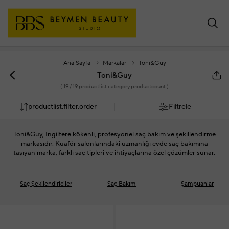
Ana Sayfa
Markalar
Toni&Guy
Toni&Guy
(
19
/ 19 productlist.category.productcount )
productlist.filter.order
Filtrele
Toni&Guy, İngiltere kökenli, profesyonel saç bakım ve şekillendirme
markasıdır. Kuaför salonlarındaki uzmanlığı evde saç bakımına
taşıyan marka, farklı saç tipleri ve ihtiyaçlarına özel çözümler sunar.
Saç Şekilendiriciler
Saç Bakım
Şampuanlar