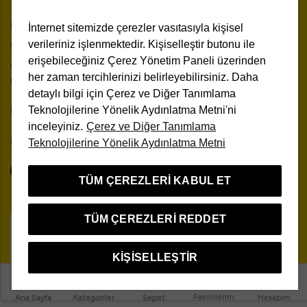
Mağazadan Teslim
Üyelik Sözleşmesi
Hesabım
İnternet sitemizde çerezler vasıtasıyla kişisel
Site Haritası
verileriniz işlenmektedir. Kişiselleştir butonu ile
Siparişlerim
Kişisel Verilerin Korunması
erişebileceğiniz Çerez Yönetim Paneli üzerinden
Adreslerim
İletişim
her zaman tercihlerinizi belirleyebilirsiniz. Daha
Üyelik Bilgilerim
Mesafeli Satış Sözleşmesi
detaylı bilgi için Çerez ve Diğer Tanımlama
Teknolojilerine Yönelik Aydınlatma Metni'ni
Mağazalar
Kampanya Koşulları
inceleyiniz.
Çerez ve Diğer Tanımlama
Bizi Takip Edin
Teknolojilerine Yönelik Aydınlatma Metni
TÜM ÇEREZLERI KABUL ET
TÜM ÇEREZLERI REDDET
Çerez Yönetim Paneli
KIŞISELLEŞTIR
TR
Favorilerim
Ana Sayfa
Kategoriler
Sepet
Hesabım