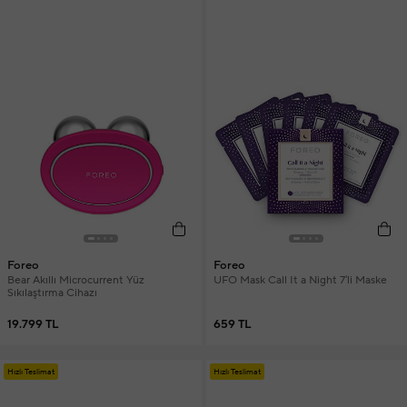
Foreo
Foreo
Bear Akıllı Microcurrent Yüz
UFO Mask Call It a Night 7'li Maske
Sıkılaştırma Cihazı
19.799 TL
659 TL
Hızlı Teslimat
Hızlı Teslimat