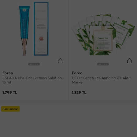
Foreo
Foreo
ESPADA Bha+Pha Blemish Solution
UFO™ Green Tea Arındırıcı 6'lı Aktif
15 ml
Maske
1.799 TL
1.329 TL
Hızlı Teslimat