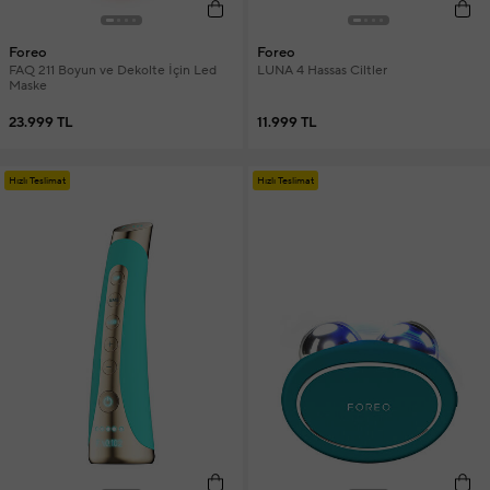
Foreo
Foreo
FAQ 211 Boyun ve Dekolte İçin Led
LUNA 4 Hassas Ciltler
Maske
23.999 TL
11.999 TL
Hızlı Teslimat
Hızlı Teslimat