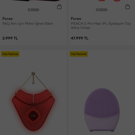
Foreo
Foreo
FAQ Alın İçin Mikro İğneli Bant
PEACH 2 Pro Max IPL Epilasyon Tüy
Alma Cihazı
2.999 TL
47.999 TL
Hızlı Teslimat
Hızlı Teslimat