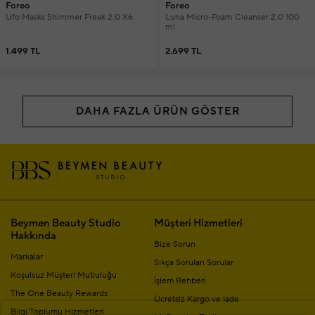
Foreo
Foreo
Ufo Masks Shimmer Freak 2.0 X6
Luna Micro-Foam Cleanser 2.0 100
ml
1.499 TL
2.699 TL
DAHA FAZLA ÜRÜN GÖSTER
Beymen Beauty Studio
Müşteri Hizmetleri
Hakkında
Bize Sorun
Markalar
Sıkça Sorulan Sorular
Koşulsuz Müşteri Mutluluğu
İşlem Rehberi
The One Beauty Rewards
Ücretsiz Kargo ve İade
Bilgi Toplumu Hizmetleri