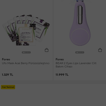
Foreo
Foreo
Ufo Mask Acai Berry Pürüzsüzleştırıcı
BEAR 2 Eyes Lips Lavender Cilt
Bakım Cihazı
1.329 TL
11.999 TL
Hızlı Teslimat