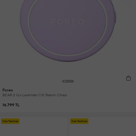
Foreo
BEAR 2 Go Lavender Cilt Bakım Cihazı
16.799 TL
Hızlı Teslimat
Hızlı Teslimat