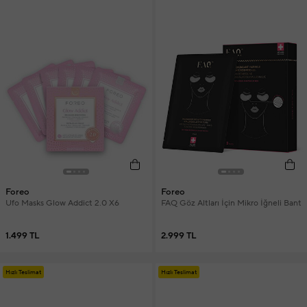
Foreo
Foreo
Ufo Masks Glow Addict 2.0 X6
FAQ Göz Altları İçin Mikro İğneli Bant
1.499 TL
2.999 TL
Hızlı Teslimat
Hızlı Teslimat