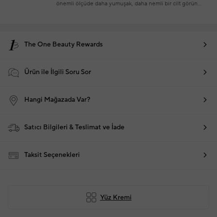
önemli ölçüde daha yumuşak, daha nemli bir cilt görün
Skualen ve Seramidler: Nem bariyerini yeniler ve
desteklerken AHA/BHA'lar pürüzsüz, sağlıklı görünen bir
cilt sağlar
Faydaları:
Nem Bariyerini Güçlendirir:
Skualen ve
seramidler nem bariyerini güçlendirmeye ve cildi
The One Beauty Rewards
yenilemeye yardımcı olur
2 haftada su kaybını (TEWL)
azalttığı klinik olarak kanıtlanmıştır
Cildi Pürüzsüzleştirir ve
Yumuşatır:
Skualen ve seramidler derinlemesine
Ürün ile İlgili Soru Sor
nemlendirir ve cildin nemi tutmasına yardımcı olurken,
AHA/BHA'lar hücre yenilenmesini hızlandırmaya yardımcı
olur
İnce Çizgileri ve Kırışıklıkları Azaltır:
2 haftada ince
Hangi Mağazada Var?
çizgileri ve kırışıklıkları önemli ölçüde azalttığı klinik olarak
kanıtlanmıştır
Yağsız Uzun Süreli Nemlendirme Sağlar:
Yağsız ve komedojenik olmayan bu nemlendirici, nemli,
parlak bir yüzeyle uzun süreli nemlendirme sağlar
Satıcı Bilgileri & Teslimat ve İade
Taksit Seçenekleri
Yüz Kremi