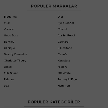
POPÜLER MARKALAR
Bioderma
Dior
MSB
Kylie Jenner
Versace
Chanel
Hugo Boss
Atelier Rebul
Bentley
Cacharel
Clinique
L Occitane
Beauty Omelette
CeraVe
Charlotte Tilbury
Kerastase
Diesel
History
Milk Shake
Off White
Palmers
Tommy Hilfiger
Dax
Hamilton
POPÜLER KATEGORİLER