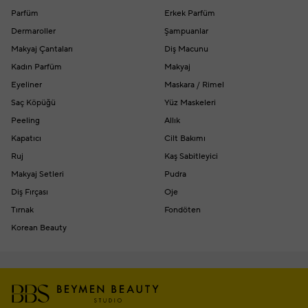
Parfüm
Erkek Parfüm
Dermaroller
Şampuanlar
Makyaj Çantaları
Diş Macunu
Kadın Parfüm
Makyaj
Eyeliner
Maskara / Rimel
Saç Köpüğü
Yüz Maskeleri
Peeling
Allık
Kapatıcı
Cilt Bakımı
Ruj
Kaş Sabitleyici
Makyaj Setleri
Pudra
Diş Fırçası
Oje
Tırnak
Fondöten
Korean Beauty