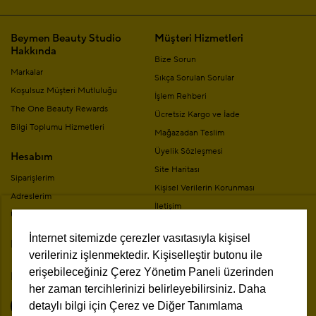
Beymen Beauty Studio
Müşteri Hizmetleri
Hakkında
Bize Sorun
Markalar
Sıkça Sorulan Sorular
Koşulsuz Müşteri Mutluluğu
İşlem Rehberi
The One Beauty Rewards
Ücretsiz Kargo ve İade
Bilgi Toplumu Hizmetleri
Mağazadan Teslim
Üyelik Sözleşmesi
Hesabım
Site Haritası
Siparişlerim
Kişisel Verilerin Korunması
Adreslerim
İletişim
Üyelik Bilgilerim
Mesafeli Satış Sözleşmesi
İnternet sitemizde çerezler vasıtasıyla kişisel
Mağazalar
Kampanya Koşulları
verileriniz işlenmektedir. Kişiselleştir butonu ile
erişebileceğiniz Çerez Yönetim Paneli üzerinden
Bizi Takip Edin
her zaman tercihlerinizi belirleyebilirsiniz. Daha
detaylı bilgi için Çerez ve Diğer Tanımlama