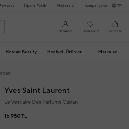
Rewards
Sipariş Takibi
Mağazalar
Kampanyalar
TR
Hesabım
Favorilerim
Sepetim
Korean Beauty
Hediyeli Ürünler
Markalar
Caban
Yves Saint Laurent
Le Vestiaire Des Parfums Caban
16.950 TL