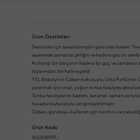
Ürün Özellikleri
Denizciler için tasarlanmış bir giysi olan kaban, Y
sayesinde zamansız şıklığın ve kadınsı gücün semb
Kullanışlı bir parçanın kadınsı bir güç ve zamansız
taşlarından biri haline geldi
YSL Beauty'nin Caban kokusuyla, Usta Parfümör Ca
yaratmak için sıcak, yoğun tonka fasulyesi absolüs
Tonka fasulyesinin badem, karamel, saman ve tütün 
havadar baharatıyla zenginleştirilmiştir
Caban, gün boyu kullanım için konforu ve çekicili
Ürün Kodu
102308997_-