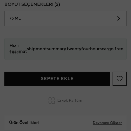
BOYUT SEÇENEKLERİ (2)
75 ML
Hızlı
shipmentsummary.twentyfourhourscargo.free
Teslimat
75 ML
SEPETE EKLE
Erkek Parfüm
Ürün Özellikleri
Devamını Göster