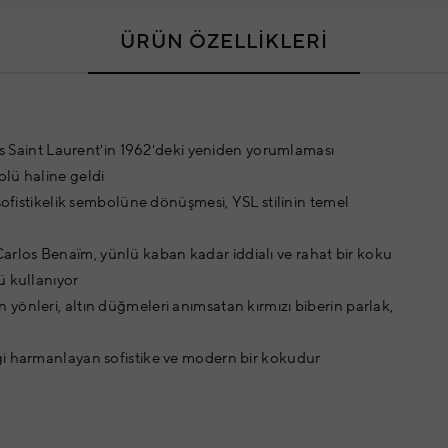
ÜRÜN ÖZELLİKLERİ
ves Saint Laurent'in 1962'deki yeniden yorumlaması
olü haline geldi
 sofistikelik sembolüne dönüşmesi, YSL stilinin temel
rlos Benaïm, yünlü kaban kadar iddialı ve rahat bir koku
ü kullanıyor
yönleri, altın düğmeleri anımsatan kırmızı biberin parlak,
ği harmanlayan sofistike ve modern bir kokudur