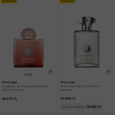
Fast Delivery
Fast Delivery
Amouage
Amouage
Reflection Edp 100 Ml Men's
Guidance 46 Exceptional Extrait
Perfume
100ml Perfume
20.585 TL
28.670 TL
18.085 TL
Visa Ayrıcalığıyla