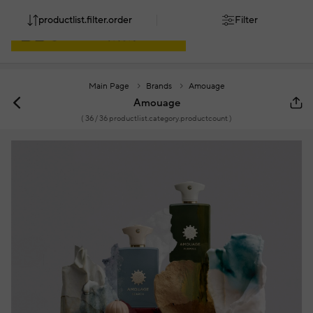
productlist.filter.order
Filter
Main Page
Brands
Amouage
Amouage
(
36
/ 36 productlist.category.productcount )