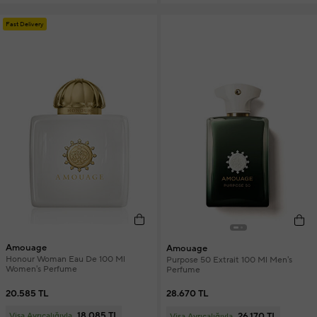
Fast Delivery
Amouage
Amouage
Honour Woman Eau De 100 Ml
Purpose 50 Extrait 100 Ml Men's
Women's Perfume
Perfume
20.585 TL
28.670 TL
18.085 TL
26.170 TL
Visa Ayrıcalığıyla
Visa Ayrıcalığıyla