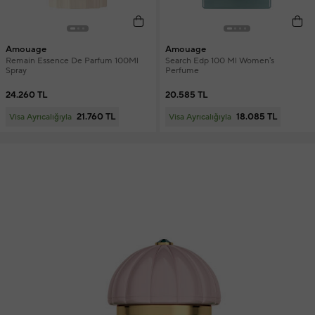
Amouage
Amouage
Remain Essence De Parfum 100Ml
Search Edp 100 Ml Women's
Spray
Perfume
24.260 TL
20.585 TL
21.760 TL
18.085 TL
Visa Ayrıcalığıyla
Visa Ayrıcalığıyla