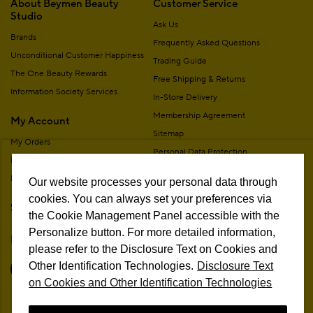
About Beymen Beauty
Customer Service
Studio
Ask Us
Brands
Frequently Asked Questions
Unconditional Customer Happiness
Trading Guide
The One Beauty Rewards
Free Shipping & Returns
Information Society Services
In-Store Delivery
Membership Agreement
My Account
Sitemap
My Orders
Personal Data Protection
My Addresses
Contact
My Membership Information
Our website processes your personal data through
Campaign Terms
cookies. You can always set your preferences via
Stores
Remote Sale Agreement
the Cookie Management Panel accessible with the
Personalize button. For more detailed information,
Follow Us
please refer to the Disclosure Text on Cookies and
Other Identification Technologies.
Disclosure Text
on Cookies and Other Identification Technologies