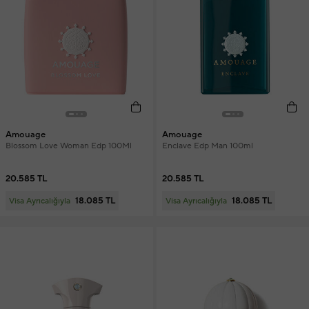
Amouage
Amouage
Blossom Love Woman Edp 100Ml
Enclave Edp Man 100ml
20.585 TL
20.585 TL
18.085 TL
18.085 TL
Visa Ayrıcalığıyla
Visa Ayrıcalığıyla