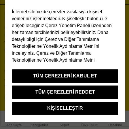
İnternet sitemizde çerezler vasıtasıyla kişisel
Beymen Beauty Studio
Müşteri Hizmetleri
verileriniz işlenmektedir. Kişiselleştir butonu ile
Hakkında
Bize Sorun
erişebileceğiniz Çerez Yönetim Paneli üzerinden
Markalar
Sıkça Sorulan Sorular
her zaman tercihlerinizi belirleyebilirsiniz. Daha
Koşulsuz Müşteri Mutluluğu
İşlem Rehberi
detaylı bilgi için Çerez ve Diğer Tanımlama
The One Beauty Rewards
Ücretsiz Kargo ve İade
Teknolojilerine Yönelik Aydınlatma Metni'ni
Bilgi Toplumu Hizmetleri
Mağazadan Teslim
inceleyiniz.
Çerez ve Diğer Tanımlama
Teknolojilerine Yönelik Aydınlatma Metni
Üyelik Sözleşmesi
Hesabım
Site Haritası
Siparişlerim
Kişisel Verilerin Korunması
TÜM ÇEREZLERI KABUL ET
Adreslerim
İletişim
Üyelik Bilgilerim
Mesafeli Satış Sözleşmesi
TÜM ÇEREZLERI REDDET
Mağazalar
Kampanya Koşulları
KIŞISELLEŞTIR
Bizi Takip Edin
Favorilerim
Ana Sayfa
Kategoriler
Sepet
Hesabım