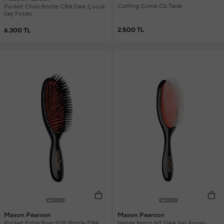
Cutting Comb C6 Tarak
Pocket Child Bristle CB4 Dark Çocuk
Saç Fırçası
2.500 TL
6.300 TL
Mason Pearson
Mason Pearson
Pocket Extra Boar Stiff Bristle EB4
Handy Nylon N3 Dark Saç Fırçası