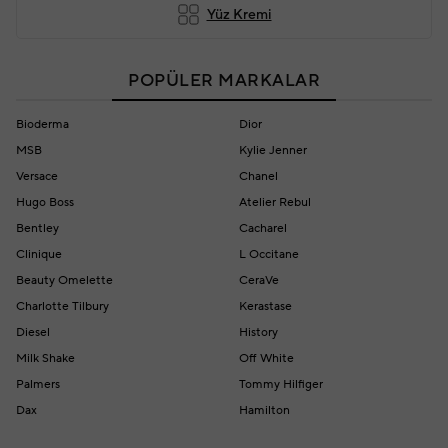
Yüz Kremi
POPÜLER MARKALAR
Bioderma
Dior
MSB
Kylie Jenner
Versace
Chanel
Hugo Boss
Atelier Rebul
Bentley
Cacharel
Clinique
L Occitane
Beauty Omelette
CeraVe
Charlotte Tilbury
Kerastase
Diesel
History
Milk Shake
Off White
Palmers
Tommy Hilfiger
Dax
Hamilton