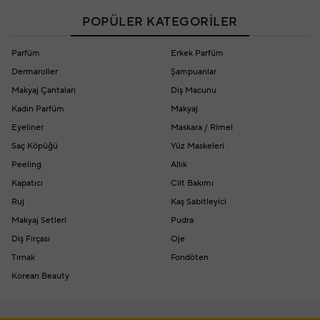
POPÜLER KATEGORİLER
Parfüm
Erkek Parfüm
Dermaroller
Şampuanlar
Makyaj Çantaları
Diş Macunu
Kadın Parfüm
Makyaj
Eyeliner
Maskara / Rimel
Saç Köpüğü
Yüz Maskeleri
Peeling
Allık
Kapatıcı
Cilt Bakımı
Ruj
Kaş Sabitleyici
Makyaj Setleri
Pudra
Diş Fırçası
Oje
Tırnak
Fondöten
Korean Beauty