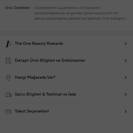
Ürün Özellikleri
Gözeneklerin küçülmesine, cilt yüzeyinin
pürüzsüzleşmesine ve günden güne kusursuz bir cilt
dokusu kazanmasına yardımcı bir bakımdır
Cildi matlaştırır,
pürüzsüz ve eşit görünen bir cilt sağlar
Hassas ciltler dahil
tüm cilt tipleri için uygundur
Sabah ve / veya gece,
temizlenmiş cilde tek başına veya günlük cilt bakımı altına
uygulanır
The One Beauty Rewards
Detaylı Ürün Bilgileri ve Dokümanları
Hangi Mağazada Var?
Satıcı Bilgileri & Teslimat ve İade
Taksit Seçenekleri